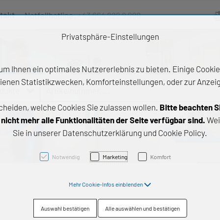
takt
Notfallhotline:
+43 664 222 9 888
Ve
Privatsphäre-Einstellungen
m Ihnen ein optimales Nutzererlebnis zu bieten. Einige Cookies
ienen Statistikzwecken, Komforteinstellungen, oder zur Anzeige
odukte
Artikelnummer, ...
cheiden, welche Cookies Sie zulassen wollen.
Bitte beachten S
e Produkte
icht mehr alle Funktionalitäten der Seite verfügbar sind.
Wei
Sie in unserer Datenschutzerklärung und Cookie Policy.
z- und Gleitlager
triebstechnik
Notwendig
Marketing
Komfort
neartechnik
Mehr Cookie-Infos einblenden
chtungstechnik
Auswahl bestätigen
Alle auswählen und bestätigen
emische Produkte