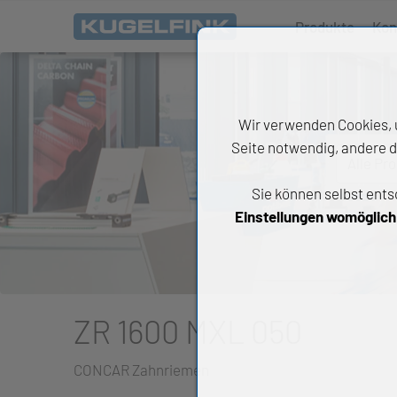
Produkte
Kon
Wir verwenden Cookies, u
Seite notwendig, andere d
Alle Pr
Sie können selbst ents
All
Einstellungen womöglich n
Wäl
An
Li
ZR 1600 MXL 050
Di
CONCAR Zahnriemen
Ch