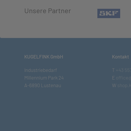
Unsere Partner
(öffn
KUGELFINK GmbH
Kontakt
Industriebedarf
T
+43 55
Millennium Park 24
E
office
A-6890 Lustenau
W
shop.k