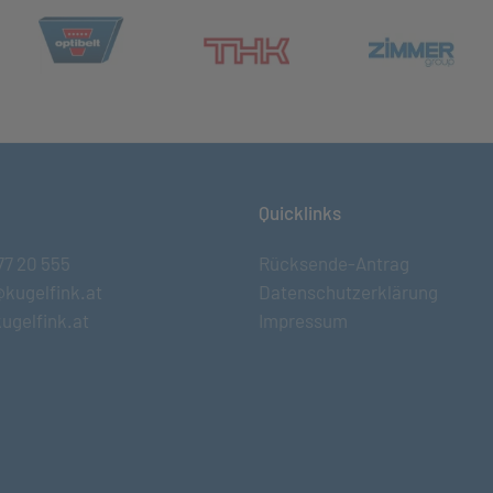
(öffnet in neuem Tab)
et in neuem Tab)
(öff
(öffnet in neuem Tab)
Quicklinks
77 20 555
Rücksende-Antrag
@kugelfink.at
Datenschutzerklärung
ugelfink.at
Impressum