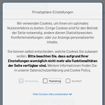
Toggle n
Privatsphäre-Einstellungen
GT3 240 2MGT 15 Powergrip
Wir verwenden Cookies, um Ihnen ein optimales
Nutzererlebnis zu bieten. Einige Cookies sind für den Betrieb
der Seite notwendig, andere dienen Statistikzwecken,
Gates Zahnriemen
Komforteinstellungen, oder zur Anzeige personalisierter
Inhalte.
ZRM2402MGT15
KUGELFINK Artikelnummer:
Sie können selbst entscheiden, welche Cookies Sie zulassen
wollen.
Bitte beachten Sie, dass aufgrund Ihrer
Einstellungen womöglich nicht mehr alle Funktionalitäten
der Seite verfügbar sind.
Weitere Informationen finden Sie
in unserer Datenschutzerklärung und Cookie Policy.
Notwendig
Marketing
Komfort
Mehr Cookie-Infos einblenden