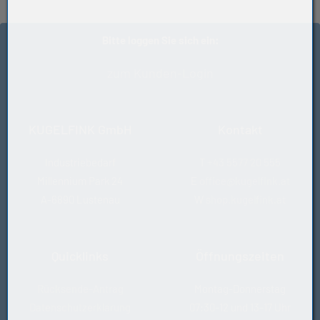
Hersteller
Gates
Bitte loggen Sie sich ein:
Zahnabstand (mm)
2
zum Kunden-Login
KUGELFINK GmbH
Kontakt
Industriebedarf
T
+43 5577 20 555
Millennium Park 24
E
office@kugelfink.at
A-6890 Lustenau
W
shop.kugelfink.at
Quicklinks
Öffnungszeiten
Rücksende-Antrag
Montag-Donnerstag
Datenschutzerklärung
07:30-12 und 13-17 Uhr