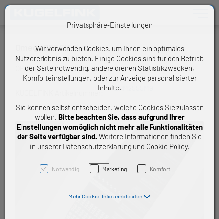
Toggle n
Privatsphäre-Einstellungen
Omega 255 5M 9
Wir verwenden Cookies, um Ihnen ein optimales
Nutzererlebnis zu bieten. Einige Cookies sind für den Betrieb
der Seite notwendig, andere dienen Statistikzwecken,
OPTIBELT Zahnriemen
Komforteinstellungen, oder zur Anzeige personalisierter
Inhalte.
ZRM2555M9
KUGELFINK Artikelnummer:
Sie können selbst entscheiden, welche Cookies Sie zulassen
wollen.
Bitte beachten Sie, dass aufgrund Ihrer
Einstellungen womöglich nicht mehr alle Funktionalitäten
der Seite verfügbar sind.
Weitere Informationen finden Sie
in unserer Datenschutzerklärung und Cookie Policy.
Notwendig
Marketing
Komfort
Mehr Cookie-Infos einblenden