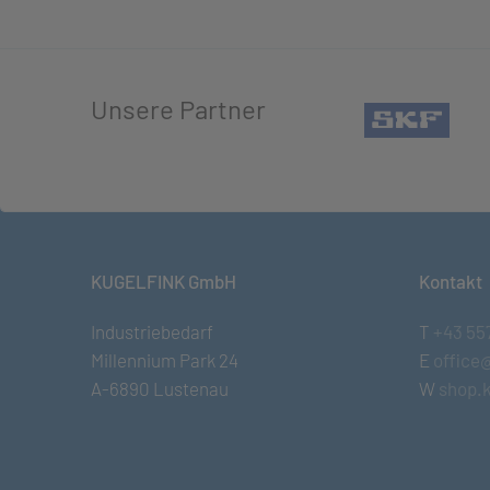
Unsere Partner
(öffn
KUGELFINK GmbH
Kontakt
Industriebedarf
T
+43 55
Millennium Park 24
E
office
A-6890 Lustenau
W
shop.k