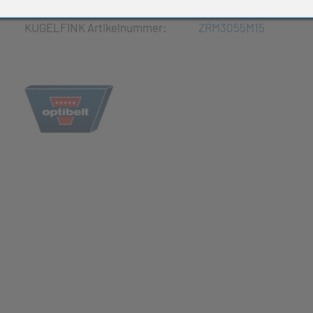
e Produkte
KUGELFINK Artikelnummer:
ZRM3055M15