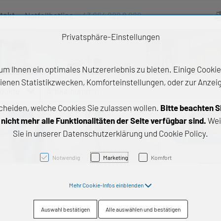
takt
Notfallhotline:
+43 664 222 9 888
Ve
Privatsphäre-Einstellungen
m Ihnen ein optimales Nutzererlebnis zu bieten. Einige Cookies
ienen Statistikzwecken, Komforteinstellungen, oder zur Anzeige
odukte
Artikelnummer, ...
cheiden, welche Cookies Sie zulassen wollen.
Bitte beachten S
e Produkte
icht mehr alle Funktionalitäten der Seite verfügbar sind.
Wei
Sie in unserer Datenschutzerklärung und Cookie Policy.
z- und Gleitlager
triebstechnik
Notwendig
Marketing
Komfort
neartechnik
Mehr Cookie-Infos einblenden
chtungstechnik
Auswahl bestätigen
Alle auswählen und bestätigen
emische Produkte