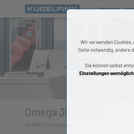
Produkte
Kon
Wir verwenden Cookies, u
Seite notwendig, andere d
Alle Pr
Sie können selbst ents
All
Einstellungen womöglich n
Wäl
An
Li
Omega 305 5M 15
Di
OPTIBELT Zahnriemen
Ch