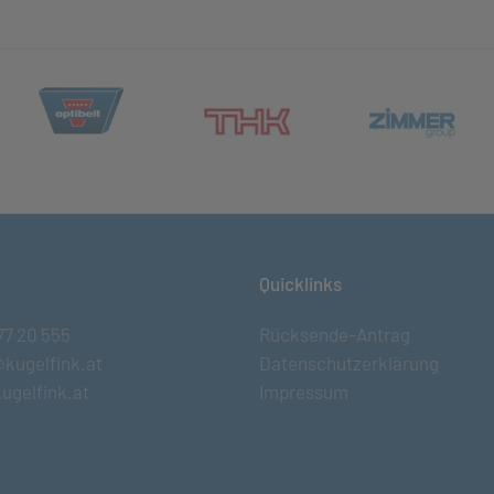
(öffnet in neuem Tab)
et in neuem Tab)
(öff
(öffnet in neuem Tab)
Quicklinks
77 20 555
Rücksende-Antrag
@kugelfink.at
Datenschutzerklärung
ugelfink.at
Impressum