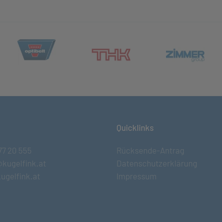
(öffnet in neuem Tab)
et in neuem Tab)
(öff
(öffnet in neuem Tab)
Quicklinks
77 20 555
Rücksende-Antrag
@kugelfink.at
Datenschutzerklärung
ugelfink.at
Impressum