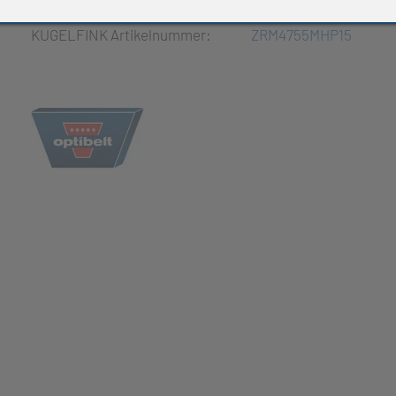
e Produkte
KUGELFINK Artikelnummer:
ZRM4755MHP15