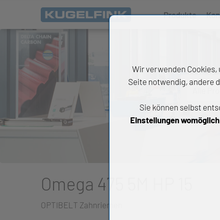
Produkte
Kon
Wir verwenden Cookies, u
Seite notwendig, andere d
Alle Pr
Sie können selbst ents
All
Einstellungen womöglich n
Wäl
An
Li
Omega 475 5M HP 15
Di
OPTIBELT Zahnriemen
Ch