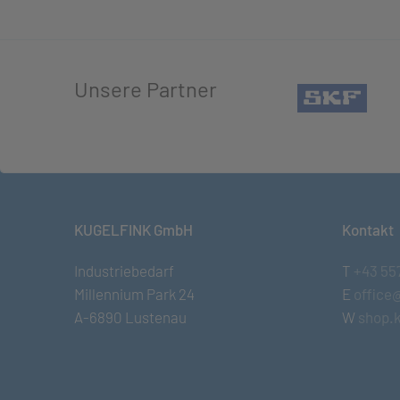
Unsere Partner
(öffn
KUGELFINK GmbH
Kontakt
Industriebedarf
T
+43 55
Millennium Park 24
E
office
A-6890 Lustenau
W
shop.k