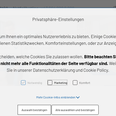
takt
Notfallhotline:
+43 664 222 9 888
Ve
Privatsphäre-Einstellungen
m Ihnen ein optimales Nutzererlebnis zu bieten. Einige Cookies
ienen Statistikzwecken, Komforteinstellungen, oder zur Anzeige
odukte
Artikelnummer, ...
cheiden, welche Cookies Sie zulassen wollen.
Bitte beachten S
e Produkte
icht mehr alle Funktionalitäten der Seite verfügbar sind.
Wei
Sie in unserer Datenschutzerklärung und Cookie Policy.
z- und Gleitlager
triebstechnik
Notwendig
Marketing
Komfort
neartechnik
Mehr Cookie-Infos einblenden
chtungstechnik
Auswahl bestätigen
Alle auswählen und bestätigen
emische Produkte