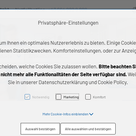
takt
Notfallhotline:
+43 664 222 9 888
Ve
Privatsphäre-Einstellungen
m Ihnen ein optimales Nutzererlebnis zu bieten. Einige Cookies
ienen Statistikzwecken, Komforteinstellungen, oder zur Anzeige
odukte
Artikelnummer, ...
cheiden, welche Cookies Sie zulassen wollen.
Bitte beachten S
e Produkte
icht mehr alle Funktionalitäten der Seite verfügbar sind.
Wei
Sie in unserer Datenschutzerklärung und Cookie Policy.
z- und Gleitlager
triebstechnik
Notwendig
Marketing
Komfort
neartechnik
Mehr Cookie-Infos einblenden
chtungstechnik
Auswahl bestätigen
Alle auswählen und bestätigen
emische Produkte