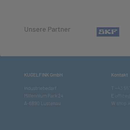
Unsere Partner
(öffn
KUGELFINK GmbH
Kontakt
Industriebedarf
T
+43 55
Millennium Park 24
E
office
A-6890 Lustenau
W
shop.k