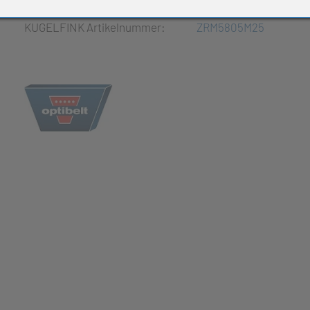
e Produkte
KUGELFINK Artikelnummer:
ZRM5805M25