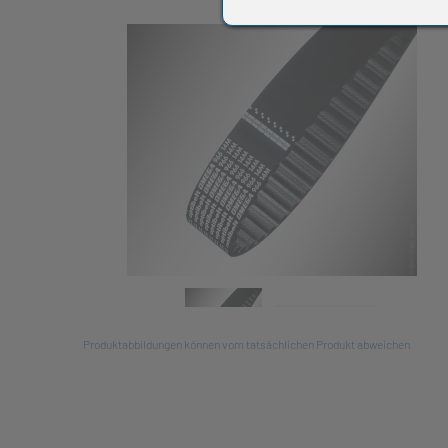
All
Produktabbildungen können vom tatsächlichen Produkt abweichen