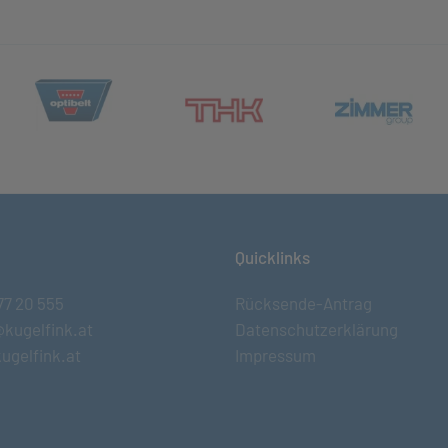
(öffnet in neuem Tab)
et in neuem Tab)
(öff
(öffnet in neuem Tab)
Quicklinks
77 20 555
Rücksende-Antrag
@kugelfink.at
Datenschutzerklärung
ugelfink.at
Impressum