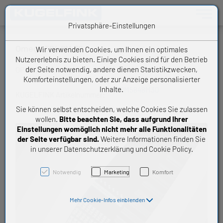
Toggle n
Privatsphäre-Einstellungen
Omega 584 8M 30
Wir verwenden Cookies, um Ihnen ein optimales
Nutzererlebnis zu bieten. Einige Cookies sind für den Betrieb
der Seite notwendig, andere dienen Statistikzwecken,
OPTIBELT Zahnriemen
Komforteinstellungen, oder zur Anzeige personalisierter
Inhalte.
ZRM5848M30
KUGELFINK Artikelnummer:
Sie können selbst entscheiden, welche Cookies Sie zulassen
wollen.
Bitte beachten Sie, dass aufgrund Ihrer
Einstellungen womöglich nicht mehr alle Funktionalitäten
der Seite verfügbar sind.
Weitere Informationen finden Sie
in unserer Datenschutzerklärung und Cookie Policy.
Notwendig
Marketing
Komfort
Mehr Cookie-Infos einblenden