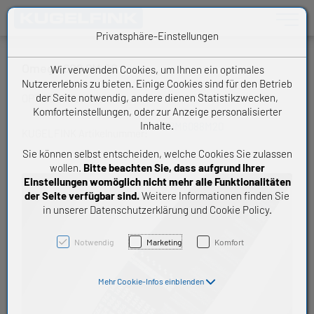
Toggle n
Privatsphäre-Einstellungen
Omega 608 8M 20
Wir verwenden Cookies, um Ihnen ein optimales
Nutzererlebnis zu bieten. Einige Cookies sind für den Betrieb
der Seite notwendig, andere dienen Statistikzwecken,
OPTIBELT Zahnriemen
Komforteinstellungen, oder zur Anzeige personalisierter
Inhalte.
ZRM6088M20
KUGELFINK Artikelnummer:
Sie können selbst entscheiden, welche Cookies Sie zulassen
wollen.
Bitte beachten Sie, dass aufgrund Ihrer
Einstellungen womöglich nicht mehr alle Funktionalitäten
der Seite verfügbar sind.
Weitere Informationen finden Sie
in unserer Datenschutzerklärung und Cookie Policy.
Notwendig
Marketing
Komfort
Mehr Cookie-Infos einblenden