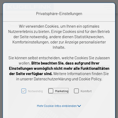
Toggle n
Privatsphäre-Einstellungen
Omega 633 3M 300 mm
Wir verwenden Cookies, um Ihnen ein optimales
Nutzererlebnis zu bieten. Einige Cookies sind für den Betrieb
der Seite notwendig, andere dienen Statistikzwecken,
OPTIBELT Zahnriemen
Komforteinstellungen, oder zur Anzeige personalisierter
Inhalte.
ZRM6333M300
KUGELFINK Artikelnummer:
Sie können selbst entscheiden, welche Cookies Sie zulassen
wollen.
Bitte beachten Sie, dass aufgrund Ihrer
Einstellungen womöglich nicht mehr alle Funktionalitäten
der Seite verfügbar sind.
Weitere Informationen finden Sie
in unserer Datenschutzerklärung und Cookie Policy.
Notwendig
Marketing
Komfort
Mehr Cookie-Infos einblenden