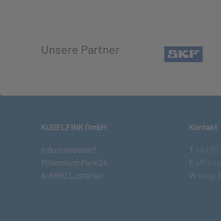
Unsere Partner
(öffn
KUGELFINK GmbH
Kontakt
Industriebedarf
T
+43 55
Millennium Park 24
E
office
A-6890 Lustenau
W
shop.k