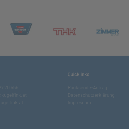
(öffnet in neuem Tab)
et in neuem Tab)
(öff
(öffnet in neuem Tab)
Quicklinks
77 20 555
Rücksende-Antrag
@kugelfink.at
Datenschutzerklärung
ugelfink.at
Impressum