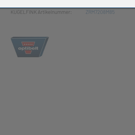
e Produkte
KUGELFINK Artikelnummer:
ZRM7208M85