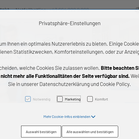
takt
Notfallhotline:
+43 664 222 9 888
Ve
Privatsphäre-Einstellungen
m Ihnen ein optimales Nutzererlebnis zu bieten. Einige Cookies
ienen Statistikzwecken, Komforteinstellungen, oder zur Anzeige
odukte
Artikelnummer, ...
cheiden, welche Cookies Sie zulassen wollen.
Bitte beachten S
e Produkte
icht mehr alle Funktionalitäten der Seite verfügbar sind.
Wei
Sie in unserer Datenschutzerklärung und Cookie Policy.
z- und Gleitlager
triebstechnik
Notwendig
Marketing
Komfort
neartechnik
Mehr Cookie-Infos einblenden
chtungstechnik
Auswahl bestätigen
Alle auswählen und bestätigen
emische Produkte