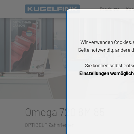
Produkte
Kon
Wir verwenden Cookies, u
Seite notwendig, andere d
Alle Pr
Sie können selbst ents
All
Einstellungen womöglich n
Wäl
An
Li
Omega 720 8M 85
Di
OPTIBELT Zahnriemen
Ch