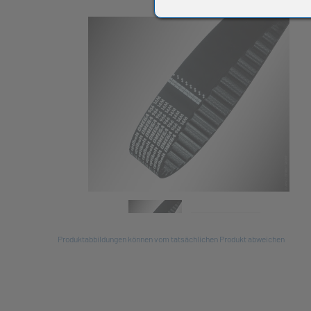
All
Produktabbildungen können vom tatsächlichen Produkt abweichen