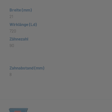
Breite (mm)
21
Wirklänge (Ld)
720
Zähnezahl
90
Zahnabstand (mm)
8
(öffnet in neuem Tab)