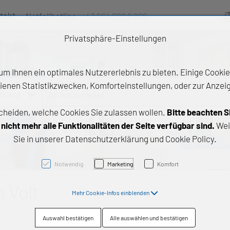
takt
Notfallhotline:
+43 664 222 9 888
Ve
Privatsphäre-Einstellungen
m Ihnen ein optimales Nutzererlebnis zu bieten. Einige Cookies
ienen Statistikzwecken, Komforteinstellungen, oder zur Anzeige
odukte
Artikelnummer, ...
cheiden, welche Cookies Sie zulassen wollen.
Bitte beachten S
e Produkte
icht mehr alle Funktionalitäten der Seite verfügbar sind.
Wei
Sie in unserer Datenschutzerklärung und Cookie Policy.
z- und Gleitlager
triebstechnik
Notwendig
Marketing
Komfort
neartechnik
 Volt
Mehr Cookie-Infos einblenden
chtungstechnik
Auswahl bestätigen
Alle auswählen und bestätigen
emische Produkte