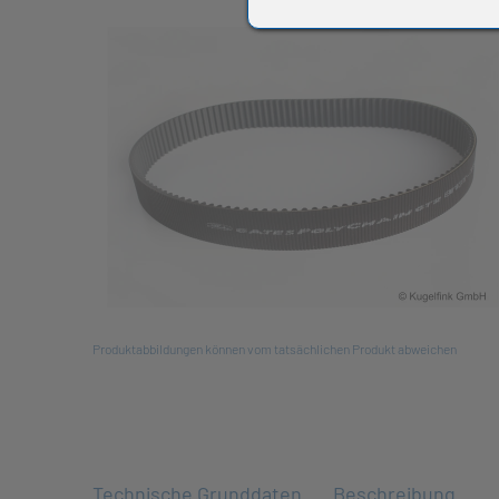
All
Produktabbildungen können vom tatsächlichen Produkt abweichen
Technische Grunddaten
Beschreibung