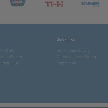
et in neuem Tab)
(öff
(öffnet in neuem Tab)
Quicklinks
77 20 555
Rücksende-Antrag
@kugelfink.at
Datenschutzerklärung
ugelfink.at
Impressum