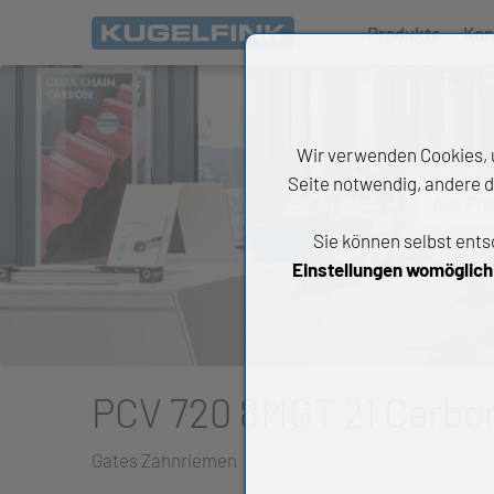
Produkte
Kon
Wir verwenden Cookies, u
Seite notwendig, andere d
Alle Pr
Sie können selbst ents
All
Einstellungen womöglich n
Wäl
An
Li
PCV 720 8MGT 21 Carbon
Di
Gates Zahnriemen
Ch