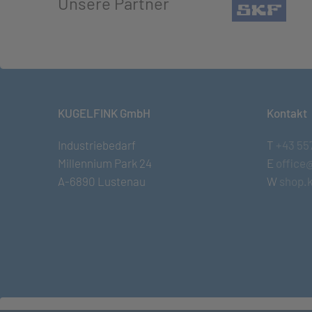
Unsere Partner
(öffn
KUGELFINK GmbH
Kontakt
Industriebedarf
T
+43 55
Millennium Park 24
E
office
A-6890 Lustenau
W
shop.k