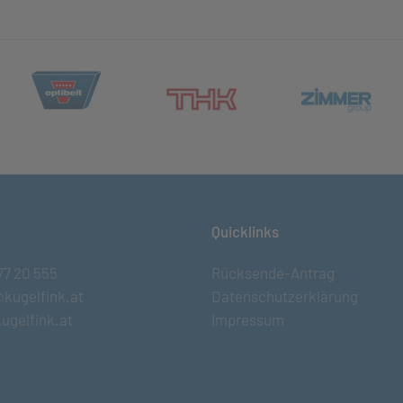
(öffnet in neuem Tab)
et in neuem Tab)
(öff
(öffnet in neuem Tab)
Quicklinks
77 20 555
Rücksende-Antrag
@kugelfink.at
Datenschutzerklärung
ugelfink.at
Impressum