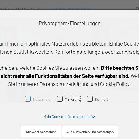
takt
Notfallhotline:
+43 664 222 9 888
Ve
Privatsphäre-Einstellungen
m Ihnen ein optimales Nutzererlebnis zu bieten. Einige Cookies
ienen Statistikzwecken, Komforteinstellungen, oder zur Anzeige
odukte
Artikelnummer, ...
cheiden, welche Cookies Sie zulassen wollen.
Bitte beachten S
e Produkte
icht mehr alle Funktionalitäten der Seite verfügbar sind.
Wei
Sie in unserer Datenschutzerklärung und Cookie Policy.
z- und Gleitlager
triebstechnik
Notwendig
Marketing
Komfort
neartechnik
Mehr Cookie-Infos einblenden
chtungstechnik
Auswahl bestätigen
Alle auswählen und bestätigen
emische Produkte