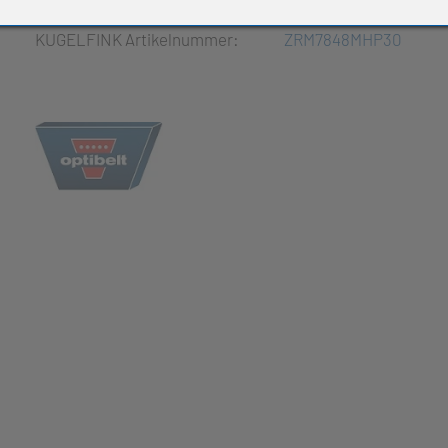
e Produkte
KUGELFINK Artikelnummer:
ZRM7848MHP30