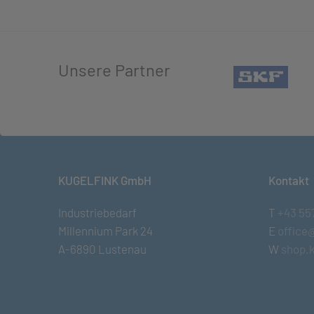
Unsere Partner
(öffn
KUGELFINK GmbH
Kontakt
Industriebedarf
T
+43 55
Millennium Park 24
E
office
A-6890 Lustenau
W
shop.k