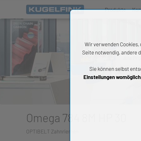
Produkte
Kon
Wir verwenden Cookies, u
Seite notwendig, andere d
Alle Pr
Sie können selbst ents
All
Einstellungen womöglich n
Wäl
An
Li
Omega 784 8M HP 30
Di
OPTIBELT Zahnriemen
Ch