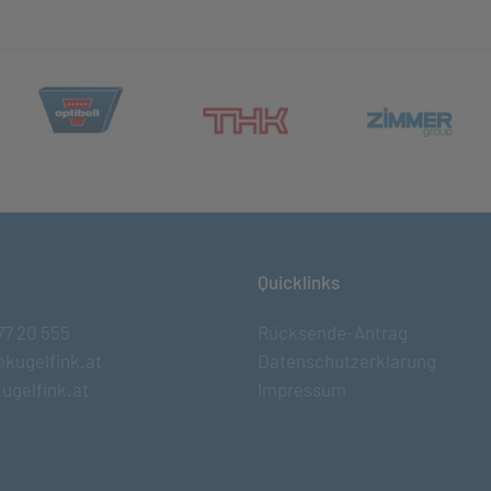
(öffnet in neuem Tab)
et in neuem Tab)
(öff
(öffnet in neuem Tab)
Quicklinks
77 20 555
Rücksende-Antrag
@kugelfink.at
Datenschutzerklärung
ugelfink.at
Impressum