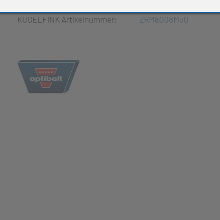
e Produkte
KUGELFINK Artikelnummer:
ZRM8008M50