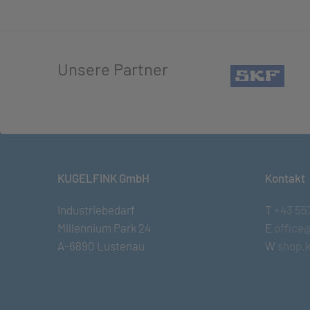
Unsere Partner
(öffn
KUGELFINK GmbH
Kontakt
Industriebedarf
T
+43 55
Millennium Park 24
E
office
A-6890 Lustenau
W
shop.k