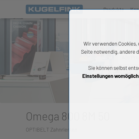
Produkte
Kon
Wir verwenden Cookies, u
Seite notwendig, andere d
Alle Pr
Sie können selbst ents
All
Einstellungen womöglich n
Wäl
An
Li
Omega 800 8M 50
Di
OPTIBELT Zahnriemen
Ch