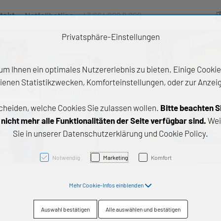
takt
Notfallhotline:
+43 664 222 9 888
Ve
Privatsphäre-Einstellungen
m Ihnen ein optimales Nutzererlebnis zu bieten. Einige Cookies
ienen Statistikzwecken, Komforteinstellungen, oder zur Anzeige
odukte
Artikelnummer, ...
cheiden, welche Cookies Sie zulassen wollen.
Bitte beachten S
e Produkte
icht mehr alle Funktionalitäten der Seite verfügbar sind.
Wei
Sie in unserer Datenschutzerklärung und Cookie Policy.
z- und Gleitlager
triebstechnik
Notwendig
Marketing
Komfort
neartechnik
Mehr Cookie-Infos einblenden
chtungstechnik
Auswahl bestätigen
Alle auswählen und bestätigen
emische Produkte