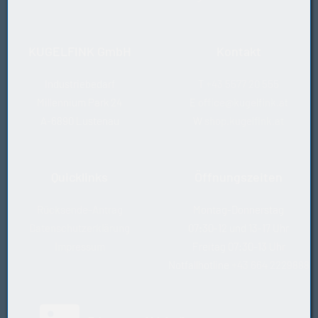
KUGELFINK GmbH
Kontakt
Industriebedarf
T
+43 5577 20 555
Millennium Park 24
E
office@kugelfink.at
A-6890 Lustenau
W
shop.kugelfink.at
Quicklinks
Öffnungszeiten
Rücksende-Antrag
Montag-Donnerstag
Datenschutzerklärung
07:30-12 und 13-17 Uhr
Impressum
Freitag 07:30-13 Uhr
Notfallhotline
+43 664 2229888
(öffnet in neuem Tab)