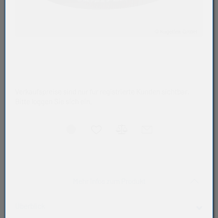
Verkaufspreise sind nur für registrierte Kunden sichtbar.
Bitte loggen Sie sich ein.
Akkordeon auf-/zukla
Mehr Infos zum Produkt
Überblick