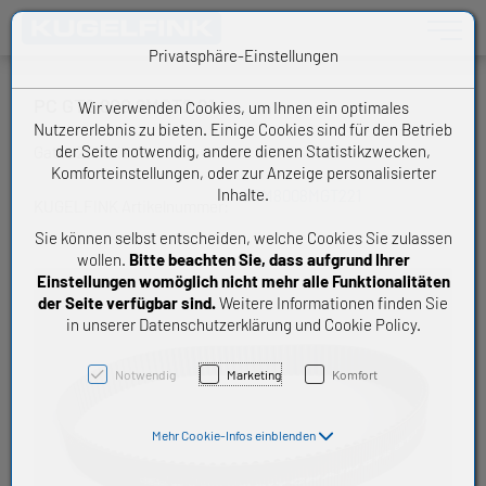
Toggle n
Privatsphäre-Einstellungen
PC GT2 800 8MGT2 21
Wir verwenden Cookies, um Ihnen ein optimales
Nutzererlebnis zu bieten. Einige Cookies sind für den Betrieb
der Seite notwendig, andere dienen Statistikzwecken,
Gates Zahnriemen
Komforteinstellungen, oder zur Anzeige personalisierter
Inhalte.
ZRM8008MGT221
KUGELFINK Artikelnummer:
Sie können selbst entscheiden, welche Cookies Sie zulassen
wollen.
Bitte beachten Sie, dass aufgrund Ihrer
Einstellungen womöglich nicht mehr alle Funktionalitäten
der Seite verfügbar sind.
Weitere Informationen finden Sie
in unserer Datenschutzerklärung und Cookie Policy.
Notwendig
Marketing
Komfort
Mehr Cookie-Infos einblenden