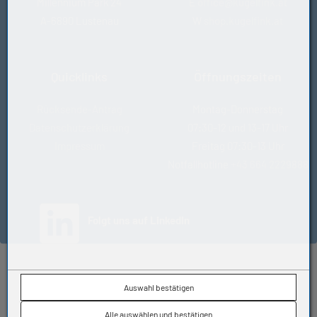
Millennium Park 24
E
office@kugelfink.at
A-6890 Lustenau
W
shop.kugelfink.at
Quicklinks
Öffnungszeiten
Rücksende-Antrag
Montag-Donnerstag
Datenschutzerklärung
07:30-12 und 13-17 Uhr
Impressum
Freitag 07:30-13 Uhr
Notfallhotline
+43 664 2229888
(öffnet in neuem Tab)
Folgt uns auf LinkedIn
© KUGELFINK GmbH
Auswahl bestätigen
Impressum
•
AGB
•
Datenschutz
•
Kontakt
Alle auswählen und bestätigen