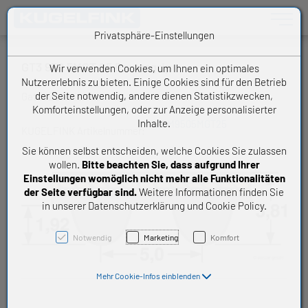
Toggle n
Privatsphäre-Einstellungen
GT3 950 5MGT 25 Powergrip
Wir verwenden Cookies, um Ihnen ein optimales
Nutzererlebnis zu bieten. Einige Cookies sind für den Betrieb
der Seite notwendig, andere dienen Statistikzwecken,
Gates Zahnriemen
Komforteinstellungen, oder zur Anzeige personalisierter
Inhalte.
ZRM9505MGT25
KUGELFINK Artikelnummer:
Sie können selbst entscheiden, welche Cookies Sie zulassen
wollen.
Bitte beachten Sie, dass aufgrund Ihrer
Einstellungen womöglich nicht mehr alle Funktionalitäten
der Seite verfügbar sind.
Weitere Informationen finden Sie
in unserer Datenschutzerklärung und Cookie Policy.
Notwendig
Marketing
Komfort
Mehr Cookie-Infos einblenden