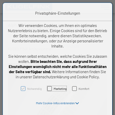
Toggle n
Privatsphäre-Einstellungen
Alpha T 5 425 25
Wir verwenden Cookies, um Ihnen ein optimales
Nutzererlebnis zu bieten. Einige Cookies sind für den Betrieb
der Seite notwendig, andere dienen Statistikzwecken,
OPTIBELT Zahnriemen
Komforteinstellungen, oder zur Anzeige personalisierter
Inhalte.
ZRT542525
KUGELFINK Artikelnummer:
Sie können selbst entscheiden, welche Cookies Sie zulassen
wollen.
Bitte beachten Sie, dass aufgrund Ihrer
Einstellungen womöglich nicht mehr alle Funktionalitäten
der Seite verfügbar sind.
Weitere Informationen finden Sie
in unserer Datenschutzerklärung und Cookie Policy.
Notwendig
Marketing
Komfort
Mehr Cookie-Infos einblenden